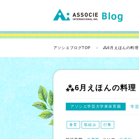
アソシエブログTOP
⁂6月えほんの料理
⁂6月えほんの料理
アソシエ学芸大学東保育園
学
食育
取組み
行事