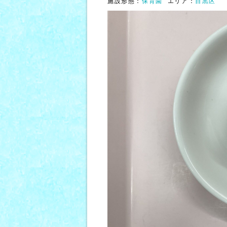
施設形態：
保育園
エリア：
目黒区