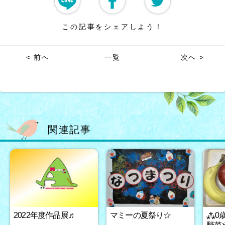
この記事をシェアしよう！
< 前へ
一覧
次へ >
関連記事
2022年度作品展♬
マミーの夏祭り☆
⁂0