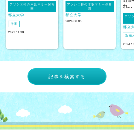
野菜
アソシエ柿の木坂マミー保育
アソシエ柿の木坂マミー保育
れ…
園
園
都立大学
都立大学
アソ
2026.08.05
行事
都立
2022.11.30
取組
2024.1
記事を検索する