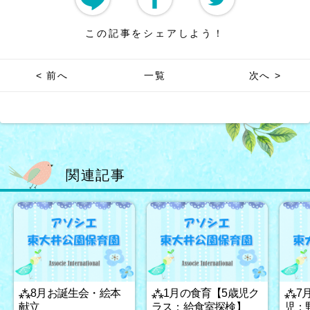
この記事をシェアしよう！
< 前へ
一覧
次へ >
関連記事
⁂8月お誕生会・絵本
⁂1月の食育【5歳児ク
⁂7
献立
ラス：給食室探検】
児：