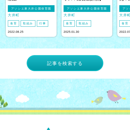
アソシエ東大井公園保育園
アソシエ東大井公園保育園
アソ
大井町
大井町
大井
食育
取組み
行事
食育
取組み
食育
2022.08.25
2025.01.30
2022.0
記事を検索する