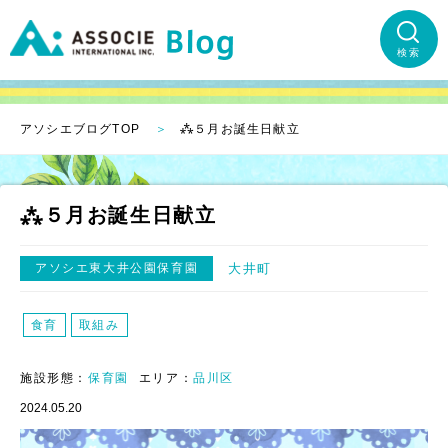
検索
アソシエブログTOP
⁂５月お誕生日献立
⁂５月お誕生日献立
アソシエ東大井公園保育園
大井町
食育
取組み
施設形態：
保育園
エリア：
品川区
2024.05.20