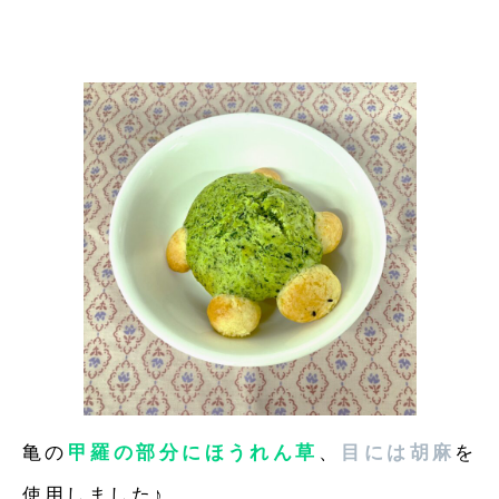
亀の
甲羅の部分にほうれん草
、
目には胡麻
を
使用しました♪