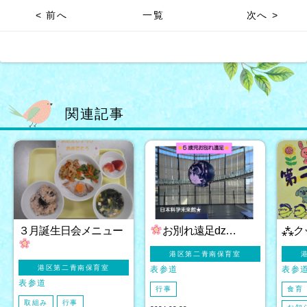
< 前へ
一覧
次へ >
関連記事
３月誕生日会メニュー
お別れ遠足ǳ…
⁂ク
港区第二青南保育室
港区第二青南保育室
表参道
表参
表参道
行事
食育
取組み
行事