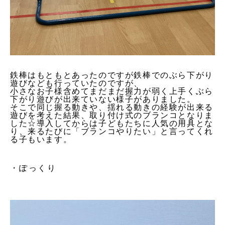
鉄棒はもともとあったのですが鉄棒でのぶら下がり
遊びなども行っていたのですが、
小さなお子様含めてまだまだ握力が弱く上手くぶら
下がり遊びが出来ていない様子がありました。
そこで同じ握る動きや、揺れる動きの経験が出来る
遊びを考えた結果、取り付け式のブランコとなりま
した☆導入してからは子どもたちに人気の用具とな
り、来るたびに「ブランコやりたい」と言ってくれ
る子もいます。
・ぽっくり