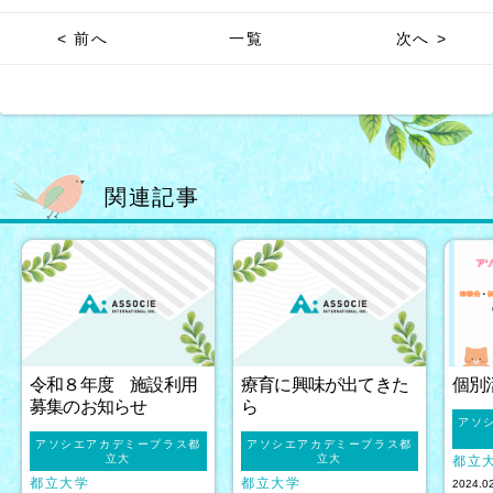
< 前へ
一覧
次へ >
関連記事
令和８年度 施設利用
療育に興味が出てきた
個別
募集のお知らせ
ら
アソ
アソシエアカデミープラス都
アソシエアカデミープラス都
立大
立大
都立
都立大学
都立大学
2024.0