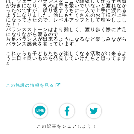
は、ウェーブバランスをここで経験してから平均台
が好きになり、初めは手を繋いでいないと渡れなか
ったのですが、繰り返すうちに一人で上手に渡れる
ようになりました。他にもたくさんのお子様が上手
になってきたので、レベルアップとして増やしまし
た！！
バランスストーンはより難しく、渡り歩く際に片足
になりながら渡るので
片足バランスが出来るようになるなど楽しみながら
バランス感覚を養っています。
これからも子どもたちが楽しくなる活動が出来るよ
うに日々良いものを発見していけたらと思ってます
♫
この施設の情報を見る
この記事をシェアしよう！