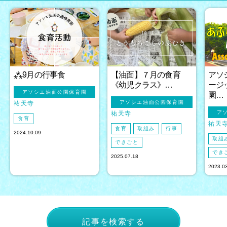
⁂9月の行事食
【油面】７月の食育
アソ
《幼児クラス》…
ージ
アソシエ油面公園保育園
園…
アソシエ油面公園保育園
祐天寺
ア
祐天寺
食育
祐天
食育
取組み
行事
2024.10.09
取組
できごと
でき
2025.07.18
2023.0
記事を検索する