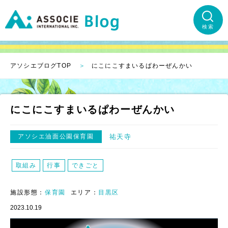
検索
アソシエブログTOP
にこにこすまいるぱわーぜんかい
にこにこすまいるぱわーぜんかい
アソシエ油面公園保育園
祐天寺
取組み
行事
できごと
施設形態：
保育園
エリア：
目黒区
2023.10.19