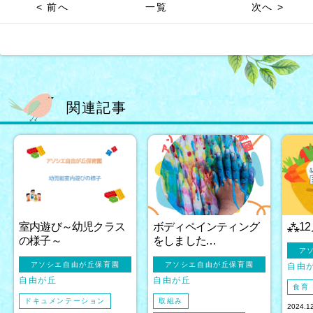
< 前へ
一覧
次へ >
関連記事
室内遊び～幼児クラス
ボディペインティング
⁂1
の様子～
をしました…
ア
アソシエ自由が丘保育園
アソシエ自由が丘保育園
自由
自由が丘
自由が丘
食育
ドキュメンテーション
取組み
2024.1