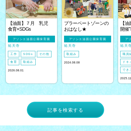
【油面】７月 乳児
プラーベートゾーンの
【油
食育×SDGs
おはなし★
開催
アソシエ油面公園保育園
アソシエ油面公園保育園
ア
祐天寺
祐天寺
祐天
工作
SDGs
その他
取組み
職員
食育
取組み
ドキ
2024.08.08
でき
2026.08.01
2025.1
記事を検索する