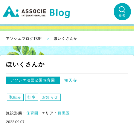
検索
アソシエブログTOP
ほいくさんか
ほいくさんか
アソシエ油面公園保育園
祐天寺
取組み
行事
お知らせ
施設形態：
保育園
エリア：
目黒区
2023.09.07