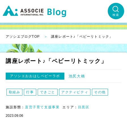
検索
アソシエブログTOP
講座レポート♪「ベビーリトミック」
講座レポート♪「ベビーリトミック」
アソシエおおはしベビーラボ
池尻大橋
取組み
行事
できごと
アクティビティ
その他
施設形態：
直営子育て支援事業
エリア：
目黒区
2023.09.06