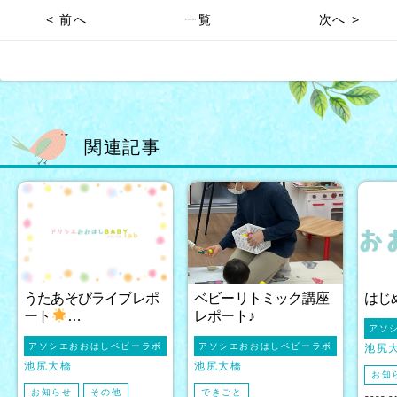
< 前へ
一覧
次へ >
関連記事
うたあそびライブレポ
ベビーリトミック講座
はじ
ート
…
レポート♪
アソ
アソシエおおはしベビーラボ
アソシエおおはしベビーラボ
池尻
池尻大橋
池尻大橋
お知
お知らせ
その他
できごと