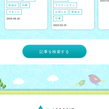
2023.0
取組み
行事
アクティビティ
できごと
お知らせ
取組み
行事
2025.08.18
2023.03.15
記事を検索する