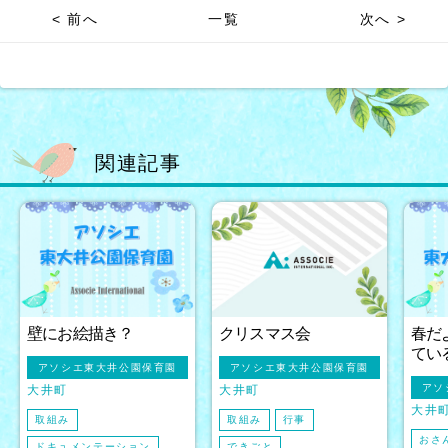
< 前へ
一覧
次へ >
関連記事
壁にお絵描き？
クリスマス会
春だ
てい
アソシエ東大井公園保育園
アソシエ東大井公園保育園
アソ
大井町
大井町
大井
取組み
取組み
行事
おさ
ドキュメンテーション
できごと