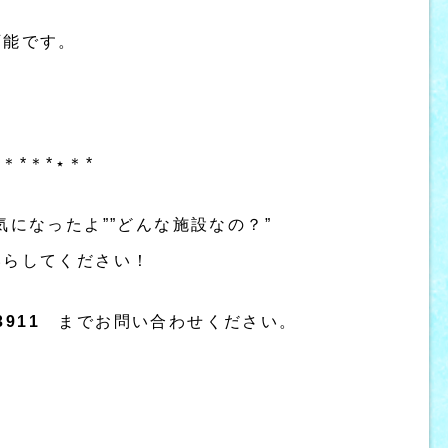
可能です。
⋆＊*＊*⋆＊*
気になったよ””どんな施設なの？”
いらしてください！
3911
までお問い合わせください。