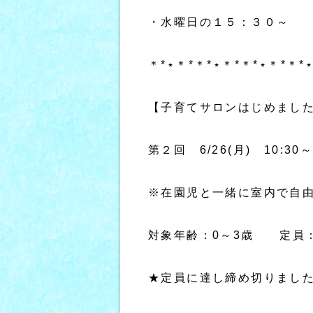
・水曜日の１５：３０～
＊*⋆＊*＊*⋆＊*＊*⋆＊*＊*
【子育てサロンはじめまし
第２回 6/26(月) 10:3
※在園児と一緒に室内で自
対象年齢：0～3歳 定員
★定員に達し締め切りまし