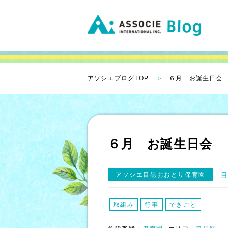
アソシエブログTOP
６月 お誕生日会
６月 お誕生日会
アソシエ目黒おおとり保育園
取組み
行事
できごと