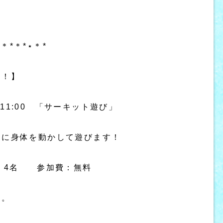
⋆＊*＊*⋆＊*
た！】
0～11:00 「サーキット遊び」
由に身体を動かして遊びます！
：4名 参加費：無料
た。