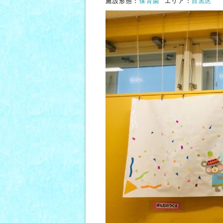
施設形態：
保育園
エリア：
目黒区