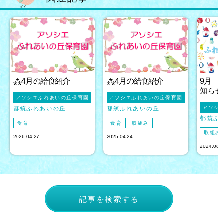
⁂4月の給食紹介
⁂4月の給食紹介
9月
知ら
アソシエふれあいの丘保育園
アソシエふれあいの丘保育園
アソ
都筑ふれあいの丘
都筑ふれあいの丘
都筑
食育
食育
取組み
取組
2026.04.27
2025.04.24
2024.0
記事を検索する