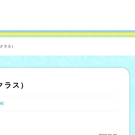
児クラス）
クラス）
井町