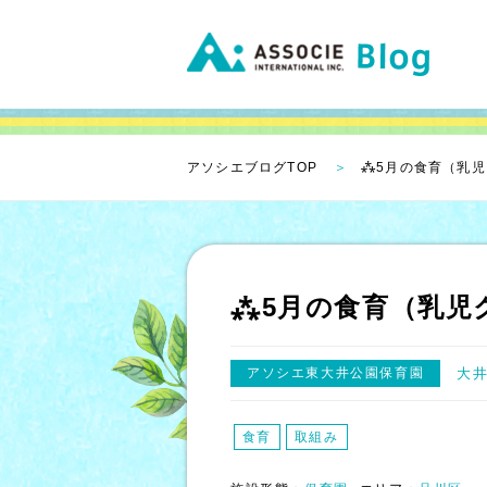
アソシエブログTOP
⁂5月の食育（乳
⁂5月の食育（乳児
アソシエ東大井公園保育園
大
食育
取組み