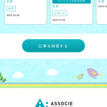
アソシエ下目黒保育園
目黒
目黒
目黒
2024.0
食育
お知らせ
2024.10.28
2023.07.06
記事を検索する