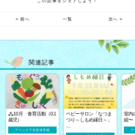
この記事をシェアしよう！
< 前へ
一覧
次へ >
関連記事
⁂10月 食育活動（0.1
ベビーサロン「なつま
室内
歳児）
つり～しもめ縁日～」
組〜
…
アソシエ下目黒保育園
ア