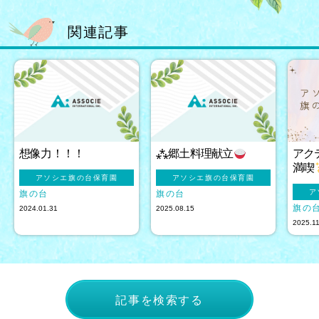
関連記事
想像力！！！
⁂郷土料理献立
アク
満喫
アソシエ旗の台保育園
アソシエ旗の台保育園
ア
旗の台
旗の台
旗の
2024.01.31
2025.08.15
2025.1
記事を検索する