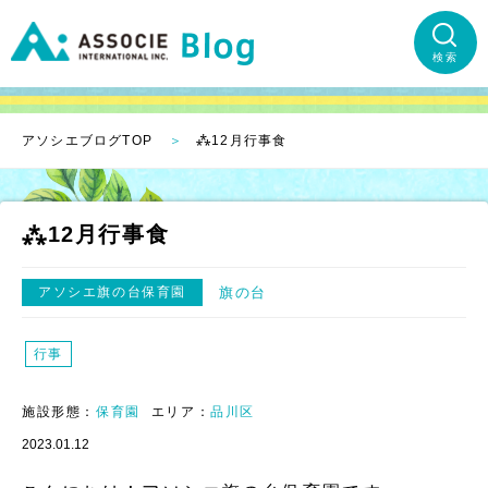
検索
アソシエブログTOP
⁂12月行事食
⁂12月行事食
アソシエ旗の台保育園
旗の台
行事
施設形態：
保育園
エリア：
品川区
2023.01.12