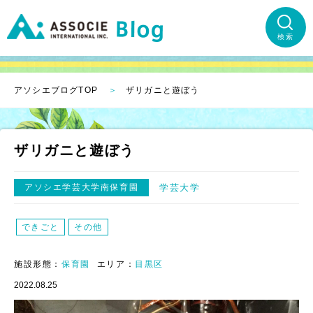
検索
アソシエブログTOP
ザリガニと遊ぼう
ザリガニと遊ぼう
アソシエ学芸大学南保育園
学芸大学
できごと
その他
施設形態：
保育園
エリア：
目黒区
2022.08.25