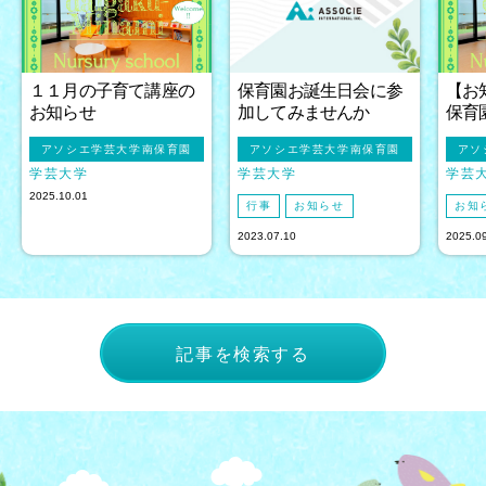
１１月の子育て講座の
保育園お誕生日会に参
【お
お知らせ
加してみませんか
保育
アソシエ学芸大学南保育園
アソシエ学芸大学南保育園
アソ
学芸大学
学芸大学
学芸
2025.10.01
行事
お知らせ
お知
2023.07.10
2025.0
記事を検索する