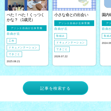
ぺた！ぺた！くっつく
小さな命との出会い
園内
かな？（1歳児）
アソシエ自由が丘保育園
ア
アソシエ自由が丘保育園
自由が丘
自由
自由が丘
取組み
取組
工作
ドキュメンテーション
2024.0
ドキュメンテーション
できごと
できごと
2026.07.22
2025.08.21
記事を検索する