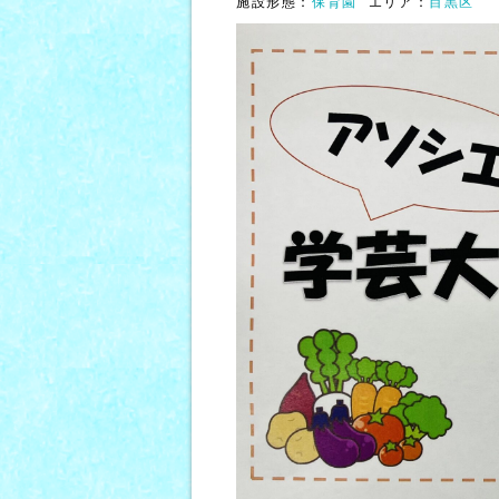
施設形態：
保育園
エリア：
目黒区