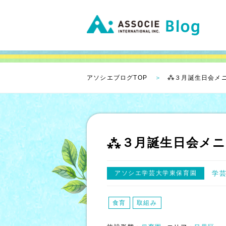
アソシエブログTOP
⁂３月誕生日会メ
⁂３月誕生日会メニ
アソシエ学芸大学東保育園
学
食育
取組み