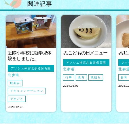
関連記事
近隣小学校に就学児体
⁂こどもの日メニュー
⁂1
験をしました。
アソシエ神宮北参道保育園
アソ
アソシエ神宮北参道保育園
北参道
北参
北参道
行事
食育
取組み
食育
取組み
2024.05.09
2025.1
ドキュメンテーション
できごと
2023.12.28