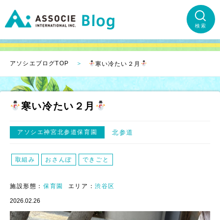
検索
アソシエブログTOP
寒い冷たい２月
寒い冷たい２月
アソシエ神宮北参道保育園
北参道
取組み
おさんぽ
できごと
施設形態：
保育園
エリア：
渋谷区
2026.02.26