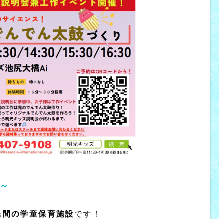
～
民間の学童保育施設
です！