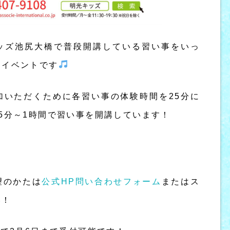
ッズ池尻大橋で普段開講している習い事をいっ
なイベントです
加いただくために各習い事の体験時間を25分に
5分～1時間で習い事を開講しています！
望のかたは
公式HP問い合わせフォーム
またはス
い！