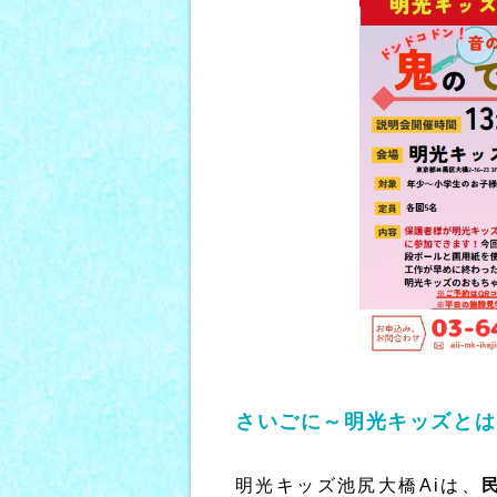
さいごに～明光キッズとは
明光キッズ池尻大橋Aiは、