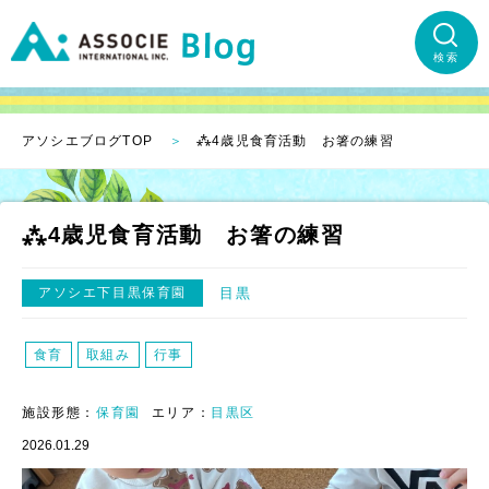
検索
アソシエブログTOP
⁂4歳児食育活動 お箸の練習
⁂4歳児食育活動 お箸の練習
アソシエ下目黒保育園
目黒
食育
取組み
行事
施設形態：
保育園
エリア：
目黒区
2026.01.29