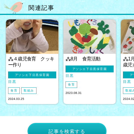
関連記事
⁂４歳児食育 クッキ
⁂8月 食育活動
⁂1
ー作り
歳児
アソシエ下目黒保育園
アソシエ下目黒保育園
ア
目黒
目黒
目黒
食育
食育
取組み
取組
2023.08.31
2024.03.25
2024.0
記事を検索する