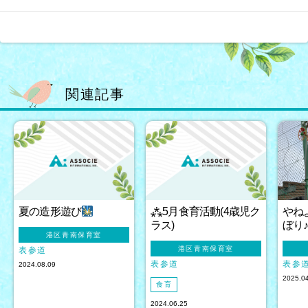
関連記事
夏の造形遊び
⁂5月食育活動(4歳児ク
やね
ラス)
ぼり
港区青南保育室
港区青南保育室
表参道
表参道
表参
2024.08.09
2025.0
食育
2024.06.25