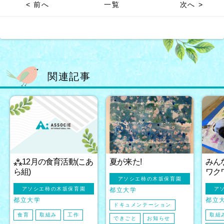
< 前へ
一覧
次へ >
関連記事
⁂12月の食育活動(こあ
夏が来た!
みん
ら組)
ワク
アソシエ柿の木坂保育園
アソシエ柿の木坂保育園
ア
都立大学
都立大学
都立
ドキュメンテーション
食育
取組み
工作
取組
できごと
お知らせ