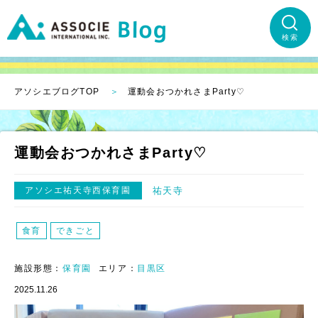
検索
アソシエブログTOP
運動会おつかれさまParty♡
運動会おつかれさまParty♡
アソシエ祐天寺西保育園
祐天寺
食育
できごと
施設形態：
保育園
エリア：
目黒区
2025.11.26