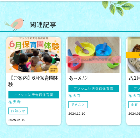
関連記事
【ご案内】6月保育園体
あ～ん♡
⁂1
験
アソシエ祐天寺西保育園
ア
アソシエ祐天寺西保育園
祐天寺
祐天
祐天寺
できごと
食育
お知らせ
2024.12.10
2024.0
2025.05.19