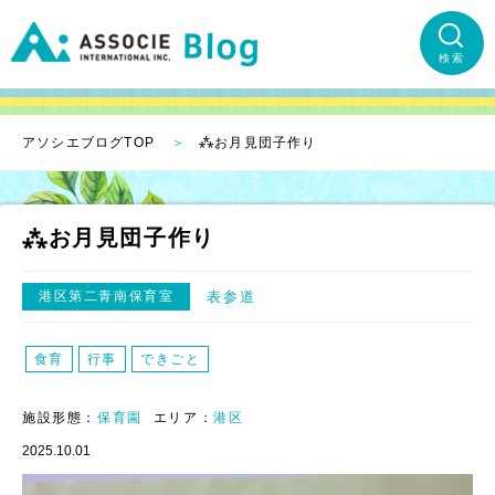
検索
アソシエブログTOP
⁂お月見団子作り
⁂お月見団子作り
港区第二青南保育室
表参道
食育
行事
できごと
施設形態：
保育園
エリア：
港区
2025.10.01