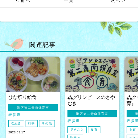
< 前へ
一覧
次へ >
関連記事
ひな祭り給食
⁂グリンピースのさや
⁂ク
むき
育』
港区第二青南保育室
港区第二青南保育室
表参道
表参道
表参
取組み
行事
その他
できごと
食育
食育
2023.03.17
取組み
でき