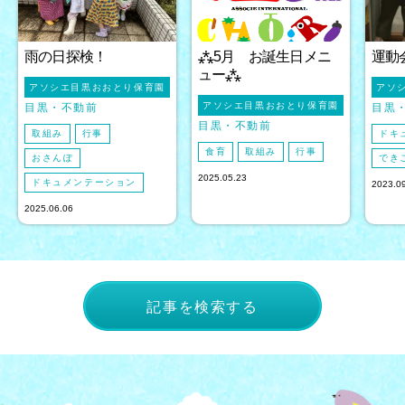
雨の日探検！
⁂5月 お誕生日メニ
運動
ュー⁂
アソシエ目黒おおとり保育園
アソ
アソシエ目黒おおとり保育園
目黒
不動前
目黒
目黒
不動前
取組み
行事
ドキ
食育
取組み
行事
おさんぽ
でき
2025.05.23
ドキュメンテーション
2023.0
2025.06.06
記事を検索する