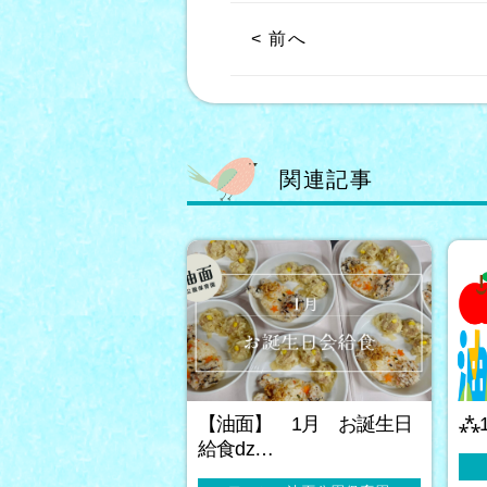
< 前へ
関連記事
【油面】 1月 お誕生日
⁂
給食ǳ…