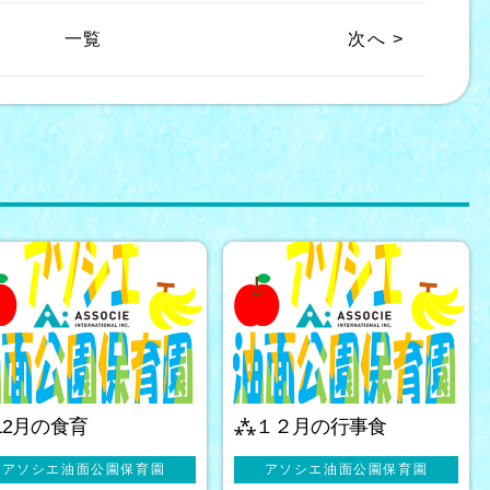
一覧
次へ >
12月の食育
⁂１２月の行事食
アソシエ油面公園保育園
アソシエ油面公園保育園