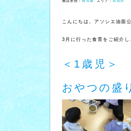
施設形態：
保育園
エリア：
目黒区
こんにちは。アソシエ油面
3月に行った食育をご紹介し
＜1歳児＞
おやつの盛