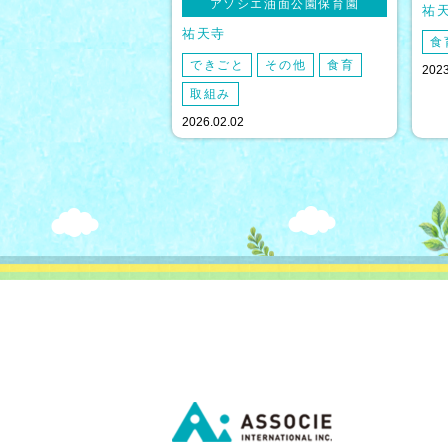
アソシエ油面公園保育園
祐
祐天寺
食
できごと
その他
食育
2023
取組み
2026.02.02