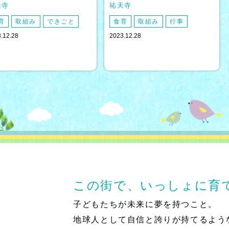
天寺
祐天寺
育
取組み
できごと
食育
取組み
行事
.12.28
2023.12.28
この街で、いっしょに育
子どもたちが未来に夢を持つこと。
地球人として自信と誇りが持てるよう