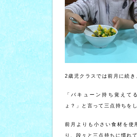
2歳児クラスでは前月に続き
「バキューン持ち覚えて
ょ？」と言って三点持ちを
前月よりも小さい食材を使
り、段々と三点持ちに慣れ