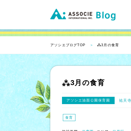
アソシエブログTOP
⁂3月の食育
⁂3月の食育
アソシエ油面公園保育園
祐天
食育