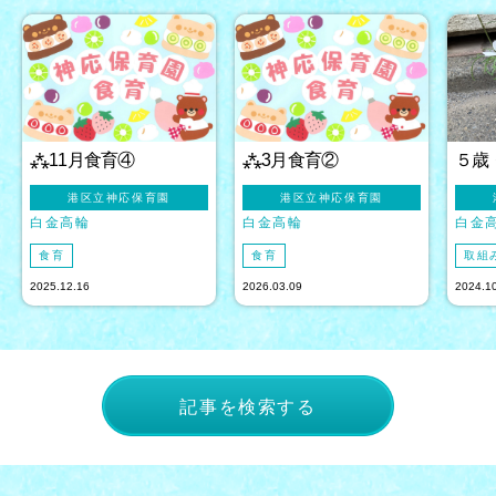
⁂11月食育④
⁂3月食育②
５歳
港区立神応保育園
港区立神応保育園
白金高輪
白金高輪
白金
食育
食育
取組
2025.12.16
2026.03.09
2024.1
記事を検索する