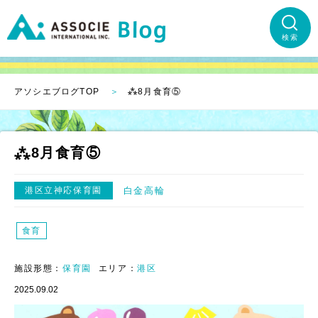
検索
アソシエブログTOP
⁂8月食育⑤
⁂8月食育⑤
港区立神応保育園
白金高輪
食育
施設形態：
保育園
エリア：
港区
2025.09.02