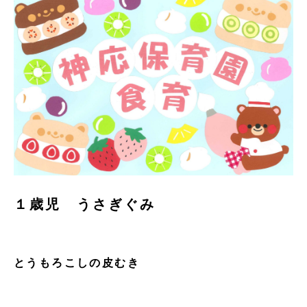
１歳児 うさぎぐみ
とうもろこしの皮むき