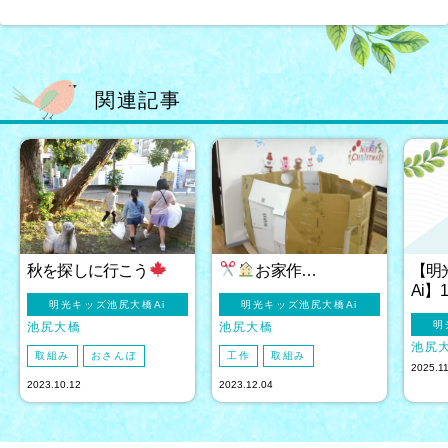
関連記事
秋を探しに行こう
お家作…
【明
Ai】
明光キッズ池尻大橋Ai
明光キッズ池尻大橋Ai
明
池尻大橋
池尻大橋
池尻
取組み
おさんぽ
工作
取組み
2025.1
2023.10.12
2023.12.04