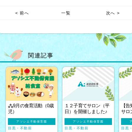
< 前へ
一覧
次へ >
関連記事
⁂9月の食育活動（0歳
１２子育てサロン（平
【告
児）
日）を開催しました♪
サロ
アソシエ不動保育園
アソシエ不動保育園
目黒
不動前
目黒
不動前
目黒