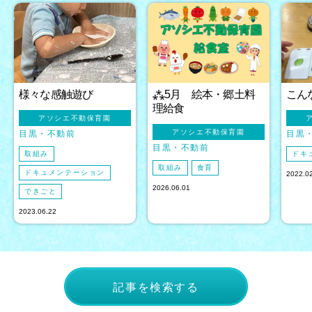
様々な感触遊び
⁂5月 絵本・郷土料
こん
理給食
アソシエ不動保育園
アソシエ不動保育園
目黒
不動前
目黒
目黒
不動前
取組み
ドキ
取組み
食育
ドキュメンテーション
2022.0
2026.06.01
できごと
2023.06.22
記事を検索する