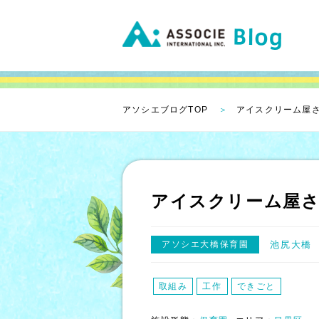
アソシエブログTOP
アイスクリーム屋
アイスクリーム屋
アソシエ大橋保育園
池尻大橋
取組み
工作
できごと