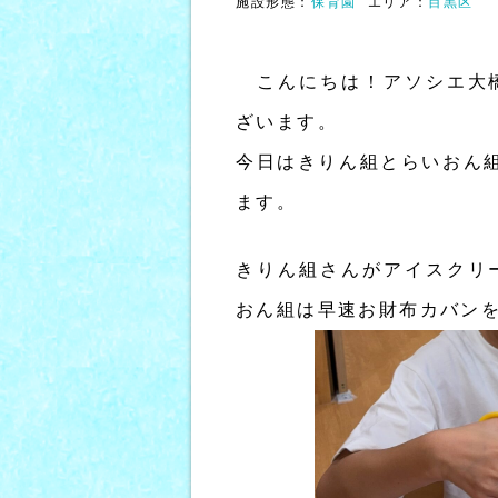
施設形態：
保育園
エリア：
目黒区
こんにちは！アソシエ大橋
ざいます。
今日はきりん組とらいおん
ます。
きりん組さんがアイスクリ
おん組は早速お財布カバン