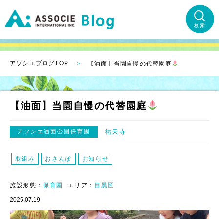
検索
アソシエブログTOP
【油面】当園自慢の代替園庭
【油面】当園自慢の代替園庭
アソシエ油面公園保育園
祐天寺
取組み
おさんぽ
お知らせ
施設形態：
保育園
エリア：
目黒区
2025.07.19