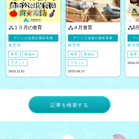
⁂１０月の食育
⁂４月食育
⁂6
アソシエ油面公園保育園
アソシエ油面公園保育園
ア
祐天寺
祐天寺
祐天
食育
取組み
食育
取組み
食育
できごと
できごと
2024.0
2023.11.01
2025.04.17
記事を検索する