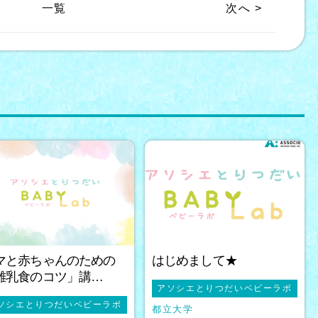
一覧
次へ >
マと赤ちゃんのための
はじめまして★
離乳食のコツ」講…
アソシエとりつだいベビーラボ
ソシエとりつだいベビーラボ
都立大学