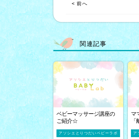
< 前へ
関連記事
ベビーマッサージ講座の
マ
ご紹介☆
「
アソシエとりつだいベビーラボ
ア