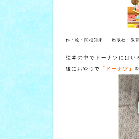
作・絵：関根知未 出版社：教
絵本の中でドーナツにはい
後におやつで
「ドーナツ」