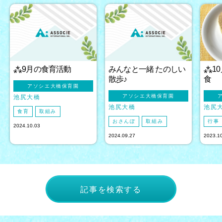
⁂9月の食育活動
みんなと一緒 たのしい
⁂1
散歩♪
食
アソシエ大橋保育園
アソシエ大橋保育園
池尻大橋
池尻大橋
池尻
食育
取組み
おさんぽ
取組み
行事
2024.10.03
2024.09.27
2023.1
記事を検索する