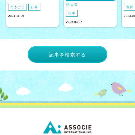
祐天寺
できごと
行事
食育
行事
2024.11.25
2023.0
2025.03.27
記事を検索する