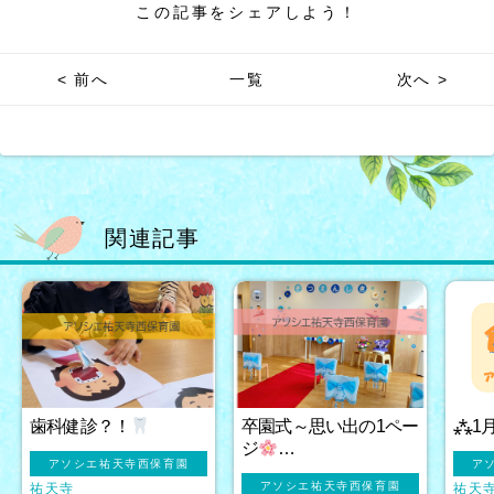
この記事をシェアしよう！
< 前へ
一覧
次へ >
関連記事
歯科健診？！
卒園式～思い出の1ペー
⁂1
ジ
…
アソシエ祐天寺西保育園
ア
アソシエ祐天寺西保育園
祐天寺
祐天