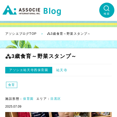
検索
アソシエブログTOP
⁂3歳食育～野菜スタンプ～
⁂3歳食育～野菜スタンプ～
アソシエ祐天寺西保育園
祐天寺
食育
施設形態：
保育園
エリア：
目黒区
2025.07.09