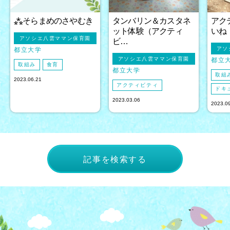
⁂そらまめのさやむき
タンバリン＆カスタネ
アク
ット体験（アクティ
いね
アソシエ八雲ママン保育園
ビ…
アソ
都立大学
アソシエ八雲ママン保育園
都立
取組み
食育
都立大学
取組
2023.06.21
アクティビティ
ドキ
2023.03.06
2023.0
記事を検索する