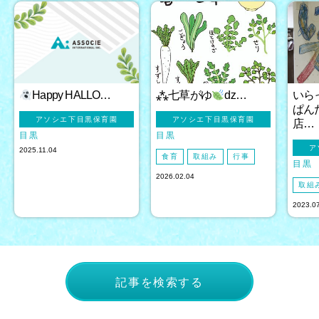
Happy HALLO…
⁂七草がゆ
ǳ…
いら
ぱん
アソシエ下目黒保育園
アソシエ下目黒保育園
店…
目黒
目黒
ア
2025.11.04
食育
取組み
行事
目黒
2026.02.04
取組
2023.0
記事を検索する