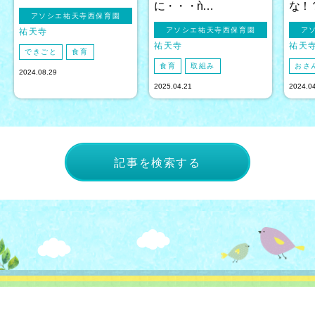
に・・・ǹ…
な！
アソシエ祐天寺西保育園
アソシエ祐天寺西保育園
ア
祐天寺
祐天寺
祐天
できごと
食育
食育
取組み
おさ
2024.08.29
2025.04.21
2024.0
記事を検索する