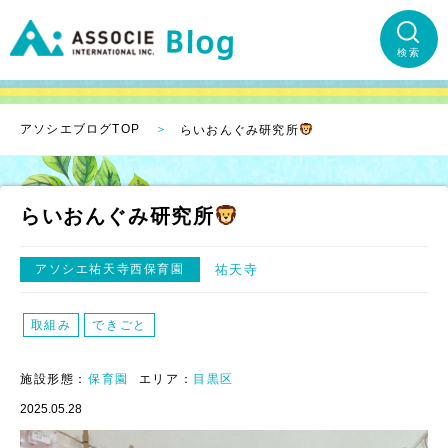
検索
アソシエブログTOP
らいおんぐみ研究所
らいおんぐみ研究所
アソシエ祐天寺西保育園
祐天寺
取組み
できごと
施設形態：
保育園
エリア：
目黒区
2025.05.28