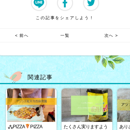
この記事をシェアしよう！
< 前へ
一覧
次へ >
関連記事
⁂PIZZA
PIZZA
たくさん実りますよう
あり