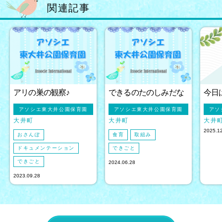
関連記事
アリの巣の観察♪
できるのたのしみだな
今日
アソシエ東大井公園保育園
アソシエ東大井公園保育園
アソ
大井町
大井町
大井
2025.1
おさんぽ
食育
取組み
ドキュメンテーション
できごと
できごと
2024.06.28
2023.09.28