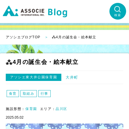
検索
アソシエブログTOP
⁂4月の誕生会・絵本献立
⁂4月の誕生会・絵本献立
アソシエ東大井公園保育園
大井町
食育
取組み
行事
施設形態：
保育園
エリア：
品川区
2025.05.02