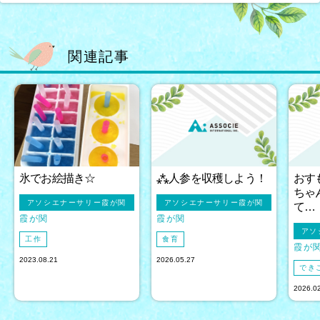
関連記事
氷でお絵描き☆
⁂人参を収穫しよう！
おす
ちゃ
アソシエナーサリー霞が関
アソシエナーサリー霞が関
て…
霞が関
霞が関
アソ
工作
食育
霞が
2023.08.21
2026.05.27
でき
2026.0