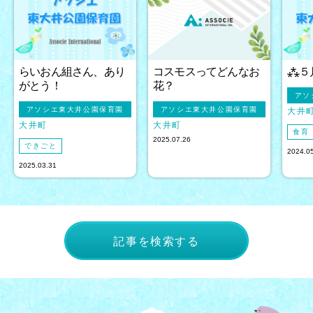
らいおん組さん、あり
コスモスってどんなお
⁂５
がとう！
花？
アソ
アソシエ東大井公園保育園
アソシエ東大井公園保育園
大井
大井町
大井町
食育
2025.07.26
できごと
2024.0
2025.03.31
記事を検索する