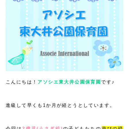
こんにちは！
アソシエ東大井公園保育園
です♪
進級して早くも1か月が経とうとしています。
今回は
2歳児(うさぎ組)
の子どもたちの
遊びの様