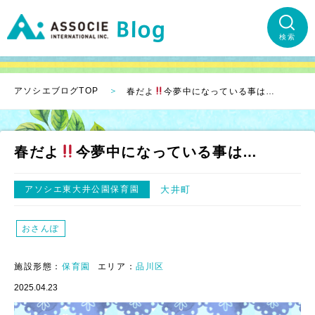
検索
アソシエブログTOP
春だよ
今夢中になっている事は…
春だよ
今夢中になっている事は…
アソシエ東大井公園保育園
大井町
おさんぽ
施設形態：
保育園
エリア：
品川区
2025.04.23