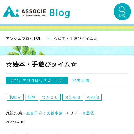
検索
アソシエブログTOP
☆絵本・手遊びタイム☆
☆絵本・手遊びタイム☆
アソシエおおはしベビーラボ
池尻大橋
取組み
行事
できごと
お知らせ
その他
施設形態：
直営子育て支援事業
エリア：
目黒区
2025.04.10