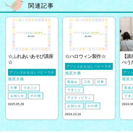
関連記事
☆ふれあいあそび講座
☆ハロウィン製作☆
【講
☆
べう
アソシエおおはしベビーラボ
アソシエおおはしベビーラボ
アソ
池尻大橋
池尻大橋
池尻
取組み
工作
行事
行事
できごと
取組
できごと
お知らせ
その他
でき
アクティビティ
2025.05.28
2024.0
お知らせ
その他
2024.10.16