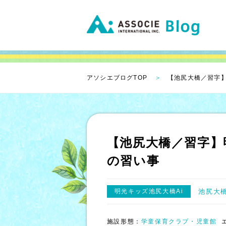
アソシエブログTOP
【池尻大橋／習字
【池尻大橋／習字】
の習い事
明光キッズ池尻大橋Ai
池尻大
施設形態：
学童保育クラブ・児童館