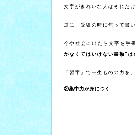
文字がきれいな人はそれだ
逆に、受験の時に焦って書
今や社会に出たら文字を手
かなくてはいけない書類”
は
「習字」で一生ものの力を
②集中力が身につく