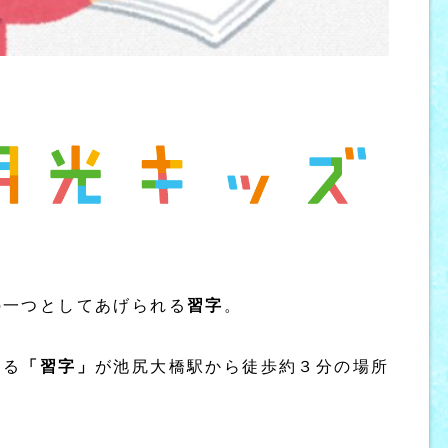
の一つとしてあげられる
習字
。
ある
「習字」
が池尻大橋駅から徒歩約３分の場所
。