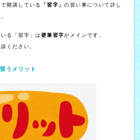
橋で開講している
「習字」
の習い事について詳し
す。
ている「習字」は
硬筆習字
がメインです。
相談ください。
習うメリット