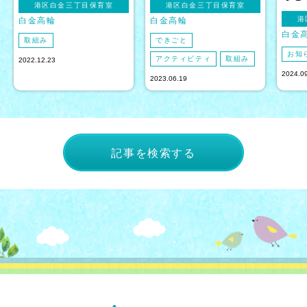
港区白金三丁目保育室
港区白金三丁目保育室
港
白金高輪
白金高輪
白金
取組み
できごと
お知
アクティビティ
取組み
2022.12.23
2024.0
2023.06.19
記事を検索する