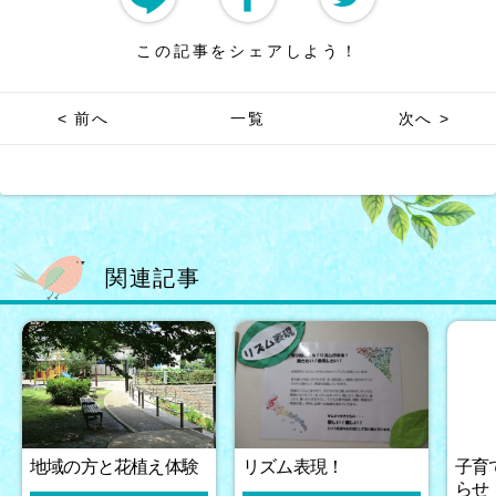
この記事をシェアしよう！
< 前へ
一覧
次へ >
関連記事
地域の方と花植え体験
リズム表現！
子育
らせ