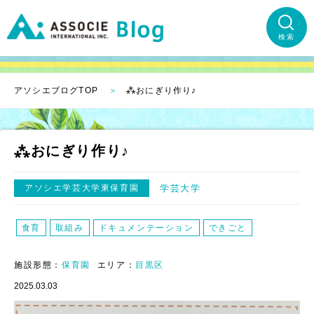
検索
アソシエブログTOP
⁂おにぎり作り♪
⁂おにぎり作り♪
アソシエ学芸大学東保育園
学芸大学
食育
取組み
ドキュメンテーション
できごと
施設形態：
保育園
エリア：
目黒区
2025.03.03