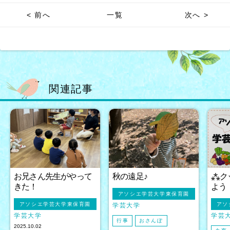
< 前へ
一覧
次へ >
関連記事
お兄さん先生がやって
秋の遠足♪
⁂ク
きた！
よう
アソシエ学芸大学東保育園
アソシエ学芸大学東保育園
アソ
学芸大学
学芸大学
学芸
行事
おさんぽ
2025.10.02