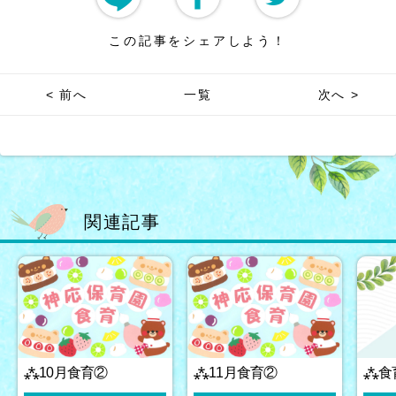
この記事をシェアしよう！
< 前へ
一覧
次へ >
関連記事
⁂10月食育②
⁂11月食育②
⁂食