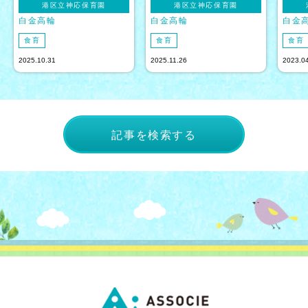
港区立神応保育園
港区立神応保育園
白金高輪
白金高輪
白金
食育
食育
食育
2025.10.31
2025.11.26
2023.0
記事を検索する