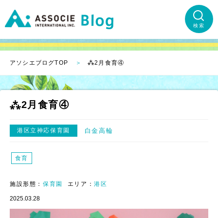
検索
アソシエブログTOP
⁂2月食育④
⁂2月食育④
港区立神応保育園
白金高輪
食育
施設形態：
保育園
エリア：
港区
2025.03.28