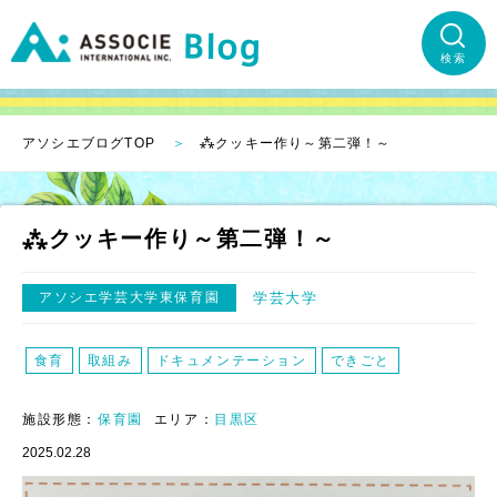
検索
アソシエブログTOP
⁂クッキー作り～第二弾！～
⁂クッキー作り～第二弾！～
アソシエ学芸大学東保育園
学芸大学
食育
取組み
ドキュメンテーション
できごと
施設形態：
保育園
エリア：
目黒区
2025.02.28