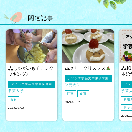
関連記事
⁂じゃがいもチヂミク
⁂メリークリスマス
⁂1
ッキング♪
本給
アソシエ学芸大学東保育園
アソシエ学芸大学東保育園
アソ
学芸大学
学芸大学
学芸
行事
食育
食育
取組
2024.01.05
ドキ
2023.08.03
2025.1