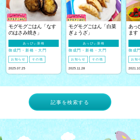
モグモグごはん「なす
モグモグごはん「白菜
あっ
のはさみ焼き」
ぎょうざ」
ます
あっぴぃ新橋
あっぴぃ新橋
御成門・新橋・大門
御成門・新橋・大門
御成
お知らせ
その他
お知らせ
その他
お知
2025.07.25
2025.11.28
2021.1
記事を検索する