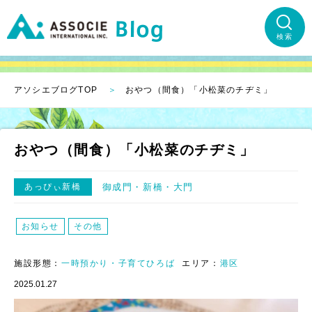
検索
アソシエブログTOP
おやつ（間食）「小松菜のチヂミ」
おやつ（間食）「小松菜のチヂミ」
あっぴぃ新橋
御成門・新橋・大門
お知らせ
その他
施設形態：
一時預かり・子育てひろば
エリア：
港区
2025.01.27