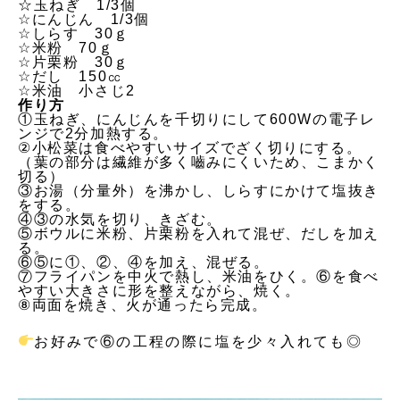
☆玉ねぎ　1/3個
☆にんじん　1/3個
☆しらす　30ｇ
☆米粉　70ｇ
☆片栗粉　30ｇ
☆だし　150㏄
☆米油　小さじ2
作り方
①玉ねぎ、にんじんを千切りにして600Wの電子レ
ンジで2分加熱する。
②小松菜は食べやすいサイズでざく切りにする。
（葉の部分は繊維が多く嚙みにくいため、こまかく
切る）
③お湯（分量外）を沸かし、しらすにかけて塩抜き
をする。
④③の水気を切り、きざむ。
⑤ボウルに米粉、片栗粉を入れて混ぜ、だしを加え
る。
⑥⑤に①、②、④を加え、混ぜる。
⑦フライパンを中火で熱し、米油をひく。⑥を食べ
やすい大きさに形を整えながら、焼く。
⑧両面を焼き、火が通ったら完成。
お好みで⑥の工程の際に塩を少々入れても◎